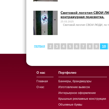
Световой логотип СВОИ ЛЮД
контражурная подсветка.
25.03.2025
Световой логотип СВОИ ЛЮДИ, по те
2
3
4
5
6
7
8
9
10
ПЕРВАЯ
О нас
Портфолио
Главная
Баннеры, брандмауэры
О нас
Изготовление вывесок
Интерьерное оформление
Крышные рекламные конструкции
Объемные буквы