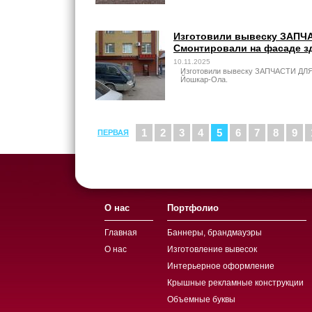
Изготовили вывеску ЗАПЧА
Смонтировали на фасаде з
10.11.2025
Изготовили вывеску ЗАПЧАСТИ ДЛЯ 
Йошкар-Ола.
1
2
3
4
5
6
7
8
9
ПЕРВАЯ
О нас
Портфолио
Главная
Баннеры, брандмауэры
О нас
Изготовление вывесок
Интерьерное оформление
Крышные рекламные конструкции
Объемные буквы