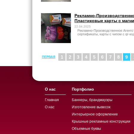
Рекламно-Производственное
Пластиковые карты с магни
22.04.2025
Рекламно-Производственное Агентст
сертификаты, карты с чипом с qr-ко
1
2
3
4
5
6
7
8
9
ПЕРВАЯ
О нас
Портфолио
Главная
Баннеры, брандмауэры
О нас
Изготовление вывесок
Интерьерное оформление
Крышные рекламные конструкции
Объемные буквы