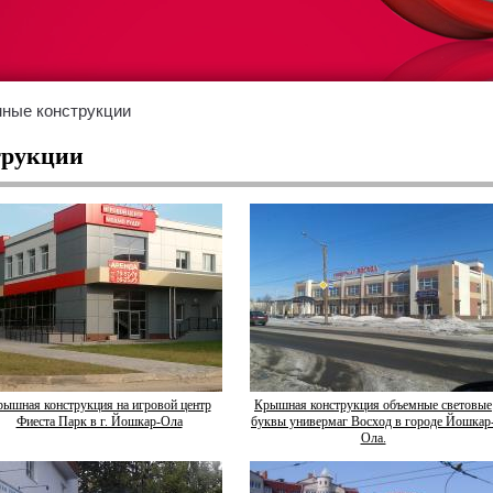
ные конструкции
трукции
ышная конструкция на игровой центр
Крышная конструкция объемные световые
Фиеста Парк в г. Йошкар-Ола
буквы универмаг Восход в городе Йошкар
Ола.