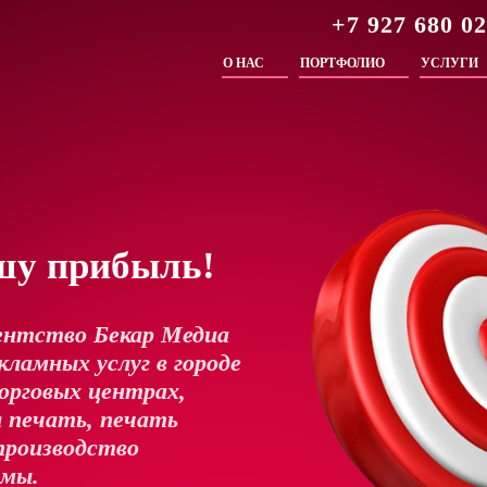
+7 927 680 0
О НАС
ПОРТФОЛИО
УСЛУГИ
шу прибыль!
ентство Бекар Медиа
ламных услуг в городе
орговых центрах,
 печать, печать
производство
амы.