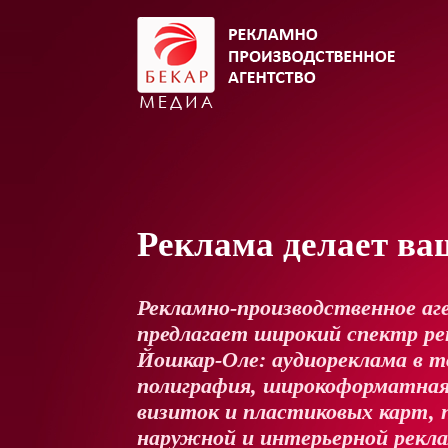
Реклама делает ва
Рекламно-производственное аг
предлагает широкий спектр рек
Йошкар-Оле: аудиореклама в т
полиграфия, широкоформатная
визиток и пластиковых карт, 
наружной и интерьерной рекл