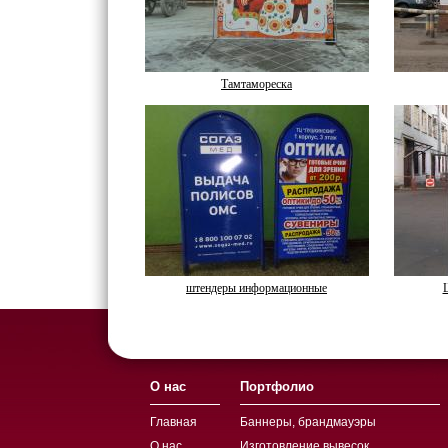
Тамтамореска
штендеры информационные
О нас
Портфолио
Главная
Баннеры, брандмауэры
О нас
Изготовление вывесок