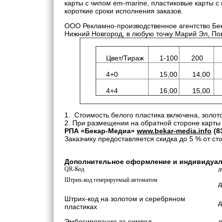
карты с чипом em-marine, пластиковые карты с
короткие сроки исполнения заказов.
ООО Рекламно-производственное агентство Бека
Нижний Новгород, в любую точку Марий Эл, По
Цвет/Тираж
1-100
200
4+0
15,00
14,00
4+4
16,00
15,00
1. Стоимость белого пластика включена, золото
2. При размещении на обратной стороне карты 
РПА «Бекар-Медиа»
www.bekar-media.info
(83
Заказчику предоставляется скидка до 5 % от ст
Дополнительное оформл
QR-Код
д
Штрих-код генерируемый автоматом
д
Штрих-код на золотом и серебряном
д
пластиках
Эмбосирование за символ
д