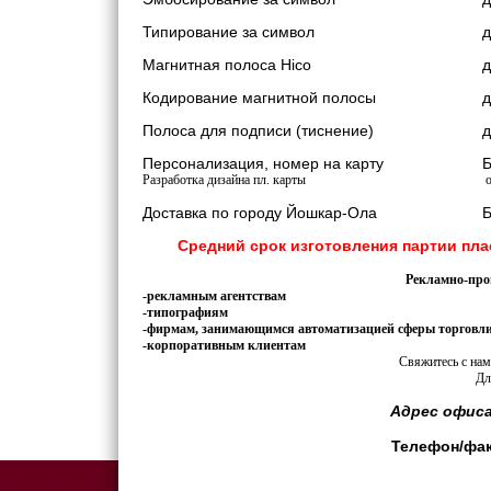
Типирование за символ
д
Магнитная полоса Hico
д
Кодирование магнитной полосы
д
Полоса для подписи (тиснение)
д
Персонализация, номер на карту
Б
Разработка дизайна пл. карты
о
Доставка по городу Йошкар-Ола
Б
Средний срок изготовления партии плас
Рекламно-прои
-рекламным агентствам
-типографиям
-фирмам, занимающимся автоматизацией сферы торговли
-корпоративным клиентам
Свяжитесь с нам
Дл
Адрес офиса 
Телефон/факс