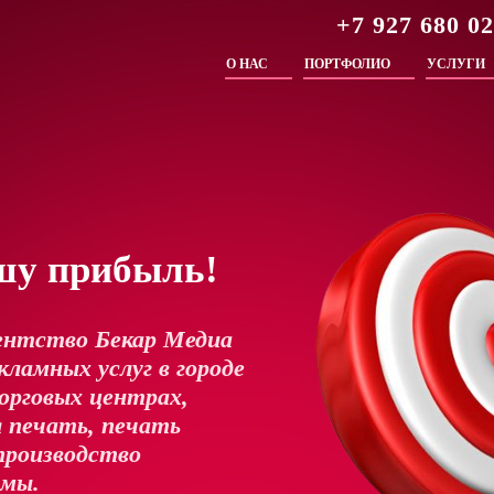
+7 927 680 0
О НАС
ПОРТФОЛИО
УСЛУГИ
шу прибыль!
ентство Бекар Медиа
ламных услуг в городе
орговых центрах,
 печать, печать
производство
амы.