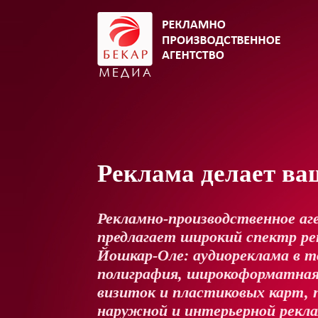
Реклама делает ва
Рекламно-производственное аг
предлагает широкий спектр рек
Йошкар-Оле: аудиореклама в т
полиграфия, широкоформатная
визиток и пластиковых карт, 
наружной и интерьерной рекл