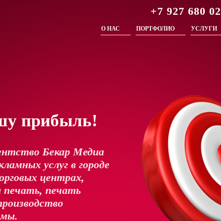
+7 927 680 0
О НАС
ПОРТФОЛИО
УСЛУГИ
шу прибыль!
ентство Бекар Медиа
ламных услуг в городе
орговых центрах,
 печать, печать
производство
амы.