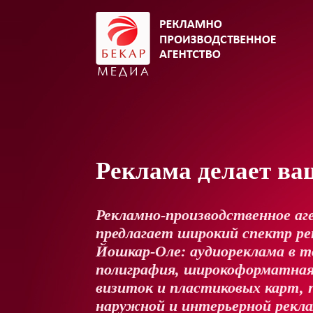
Реклама делает ва
Рекламно-производственное аг
предлагает широкий спектр рек
Йошкар-Оле: аудиореклама в т
полиграфия, широкоформатная
визиток и пластиковых карт, 
наружной и интерьерной рекл