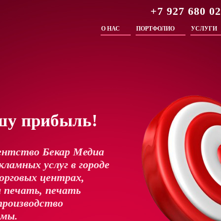
+7 927 680 0
О НАС
ПОРТФОЛИО
УСЛУГИ
шу прибыль!
ентство Бекар Медиа
ламных услуг в городе
орговых центрах,
 печать, печать
производство
амы.