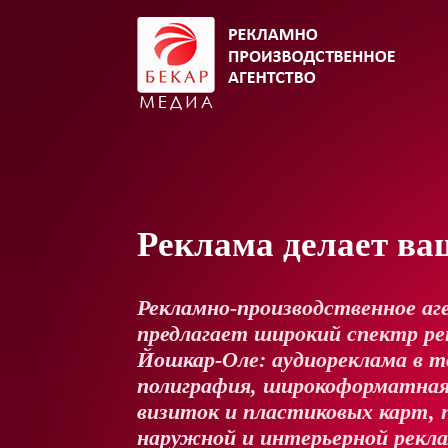
Реклама делает ва
Рекламно-производственное аг
предлагает широкий спектр рек
Йошкар-Оле: аудиореклама в т
полиграфия, широкоформатная
визиток и пластиковых карт, 
наружной и интерьерной рекл