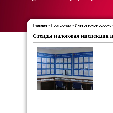
Главная
»
Портфолио
»
Интерьерное оформ
Стенды налоговая инспекция 