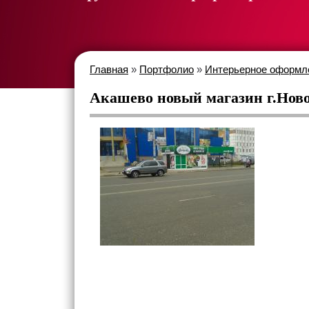
Главная
»
Портфолио
»
Интерьерное оформ
Акашево новый магазин г.Нов