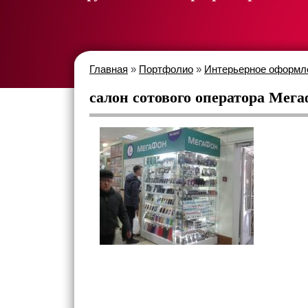
Главная
»
Портфолио
»
Интерьерное оформ
салон сотового оператора Мег