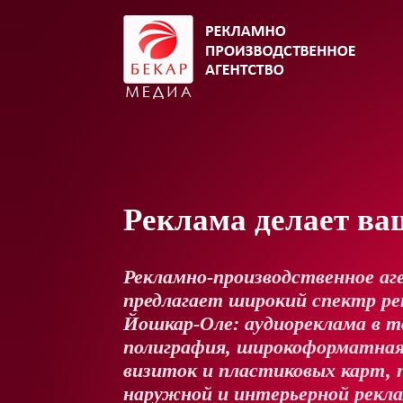
Реклама делает ва
Рекламно-производственное аг
предлагает широкий спектр рек
Йошкар-Оле: аудиореклама в т
полиграфия, широкоформатная
визиток и пластиковых карт, 
наружной и интерьерной рекл