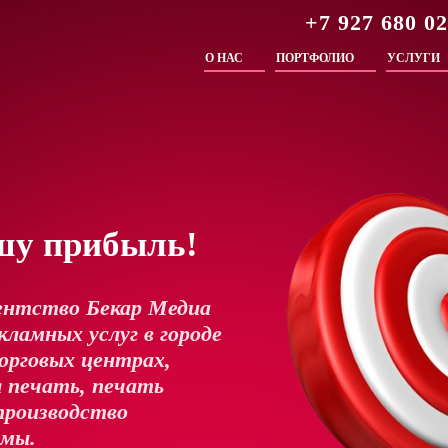
+7 927 680 0
О НАС
ПОРТФОЛИО
УСЛУГИ
шу прибыль!
ентство Бекар Медиа
ламных услуг в городе
орговых центрах,
 печать, печать
производство
амы.