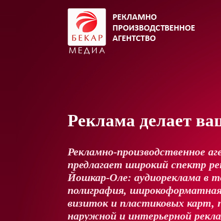
Реклама делает ва
Рекламно-производственное аг
предлагает широкий спектр рек
Йошкар-Оле: аудиореклама в т
полиграфия, широкоформатная
визиток и пластиковых карт, 
наружной и интерьерной рекл