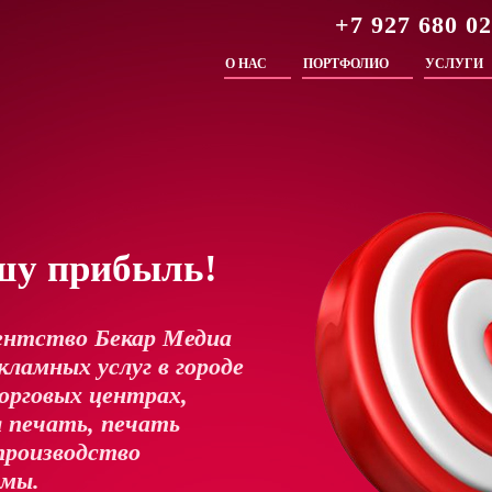
+7 927 680 0
О НАС
ПОРТФОЛИО
УСЛУГИ
шу прибыль!
ентство Бекар Медиа
ламных услуг в городе
орговых центрах,
 печать, печать
производство
амы.