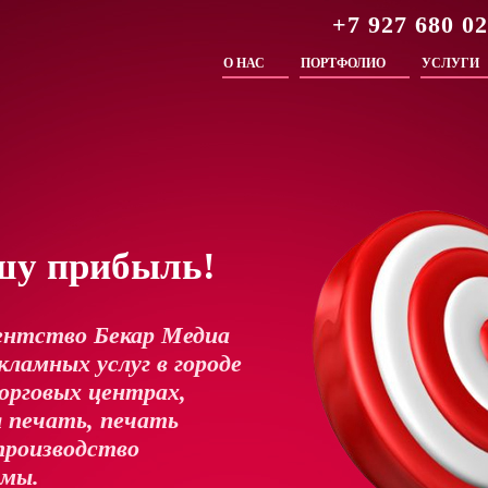
+7 927 680 0
О НАС
ПОРТФОЛИО
УСЛУГИ
шу прибыль!
ентство Бекар Медиа
ламных услуг в городе
орговых центрах,
 печать, печать
производство
амы.