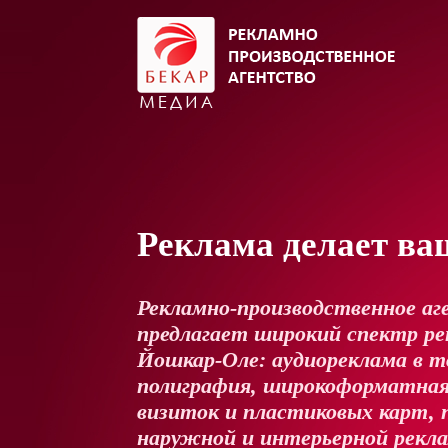
Реклама делает ва
Рекламно-производственное аг
предлагает широкий спектр рек
Йошкар-Оле: аудиореклама в т
полиграфия, широкоформатная
визиток и пластиковых карт, 
наружной и интерьерной рекл