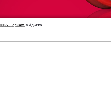
шных шариках.
» Аджика