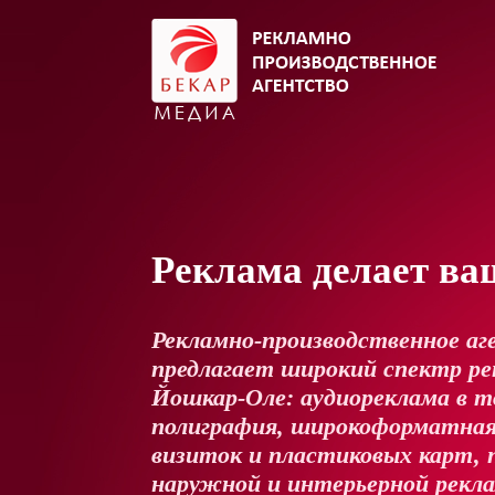
Реклама делает ва
Рекламно-производственное аг
предлагает широкий спектр рек
Йошкар-Оле: аудиореклама в т
полиграфия, широкоформатная
визиток и пластиковых карт, 
наружной и интерьерной рекл