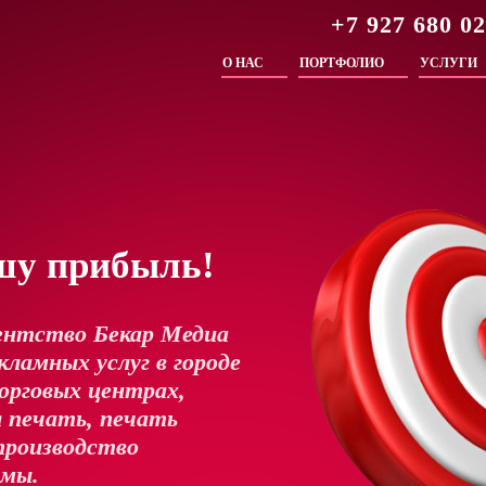
+7 927 680 0
О НАС
ПОРТФОЛИО
УСЛУГИ
шу прибыль!
ентство Бекар Медиа
ламных услуг в городе
орговых центрах,
 печать, печать
производство
амы.