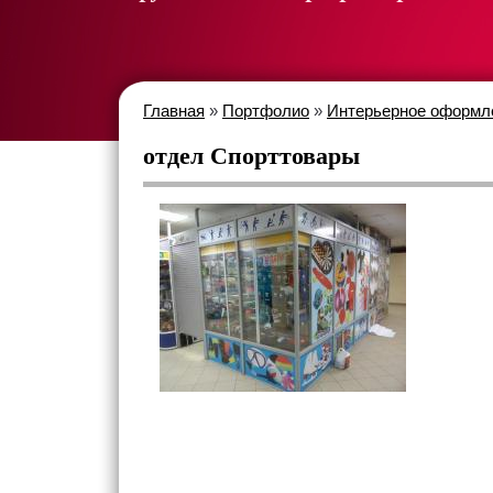
Главная
»
Портфолио
»
Интерьерное оформ
отдел Спорттовары