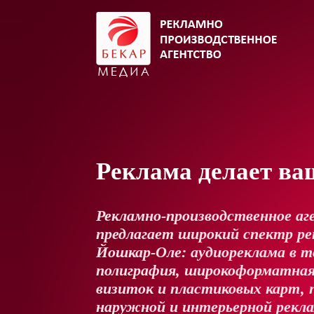
Реклама делает ва
Рекламно-производственное аг
предлагает широкий спектр рек
Йошкар-Оле: аудиореклама в т
полиграфия, широкоформатная
визиток и пластиковых карт, 
наружной и интерьерной рекл