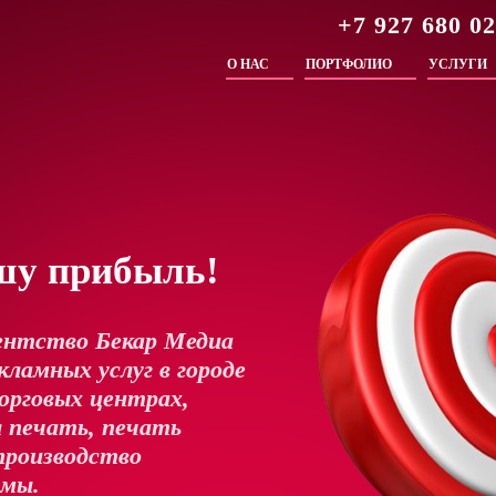
+7 927 680 0
О НАС
ПОРТФОЛИО
УСЛУГИ
шу прибыль!
ентство Бекар Медиа
ламных услуг в городе
орговых центрах,
 печать, печать
производство
амы.