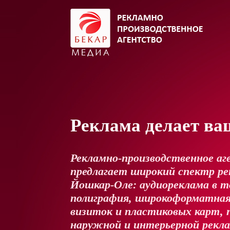
Реклама делает ва
Рекламно-производственное аг
предлагает широкий спектр рек
Йошкар-Оле: аудиореклама в т
полиграфия, широкоформатная
визиток и пластиковых карт, 
наружной и интерьерной рекл