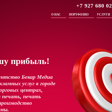
+7 927 680 0
О НАС
ПОРТФОЛИО
УСЛУГИ
шу прибыль!
ентство Бекар Медиа
ламных услуг в городе
орговых центрах,
 печать, печать
производство
амы.