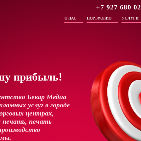
+7 927 680 0
О НАС
ПОРТФОЛИО
УСЛУГИ
шу прибыль!
ентство Бекар Медиа
ламных услуг в городе
орговых центрах,
 печать, печать
производство
амы.