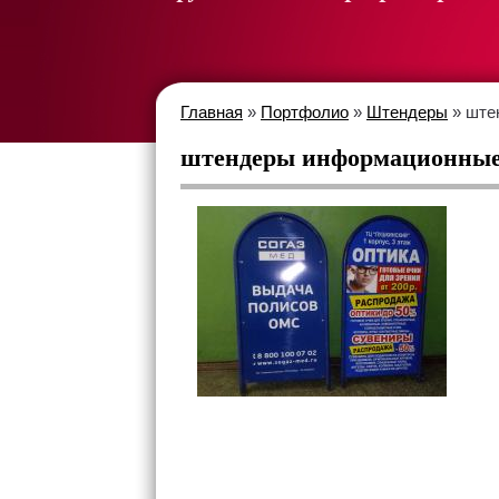
Главная
»
Портфолио
»
Штендеры
» ште
штендеры информационны