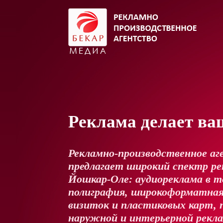
Реклама делает ва
Рекламно-производственное аг
предлагает широкий спектр рек
Йошкар-Оле: аудиореклама в т
полиграфия, широкоформатная
визиток и пластиковых карт, 
наружной и интерьерной рекл