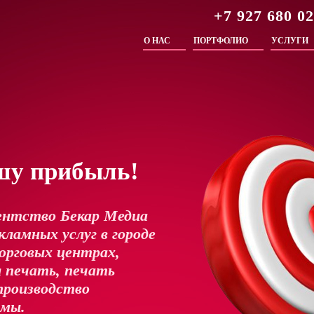
+7 927 680 0
О НАС
ПОРТФОЛИО
УСЛУГИ
шу прибыль!
ентство Бекар Медиа
ламных услуг в городе
орговых центрах,
 печать, печать
производство
амы.