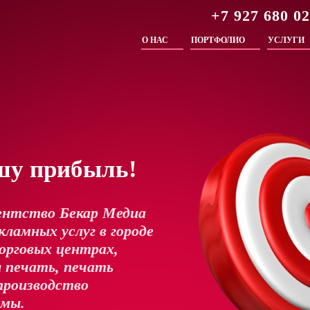
+7 927 680 0
О НАС
ПОРТФОЛИО
УСЛУГИ
шу прибыль!
ентство Бекар Медиа
ламных услуг в городе
орговых центрах,
 печать, печать
производство
амы.