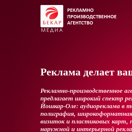
Реклама делает ва
Рекламно-производственное аг
предлагает широкий спектр рек
Йошкар-Оле: аудиореклама в т
полиграфия, широкоформатная
визиток и пластиковых карт, 
наружной и интерьерной рекл