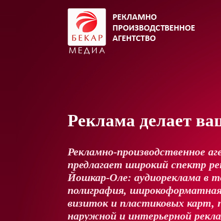
Реклама делает ва
Рекламно-производственное аг
предлагает широкий спектр рек
Йошкар-Оле: аудиореклама в т
полиграфия, широкоформатная
визиток и пластиковых карт, 
наружной и интерьерной рекл