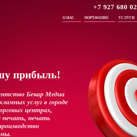
+7 927 680 0
О НАС
ПОРТФОЛИО
УСЛУГИ
шу прибыль!
ентство Бекар Медиа
ламных услуг в городе
орговых центрах,
 печать, печать
производство
амы.