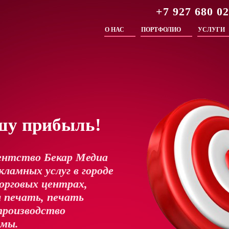
+7 927 680 0
О НАС
ПОРТФОЛИО
УСЛУГИ
шу прибыль!
ентство Бекар Медиа
ламных услуг в городе
орговых центрах,
 печать, печать
производство
амы.