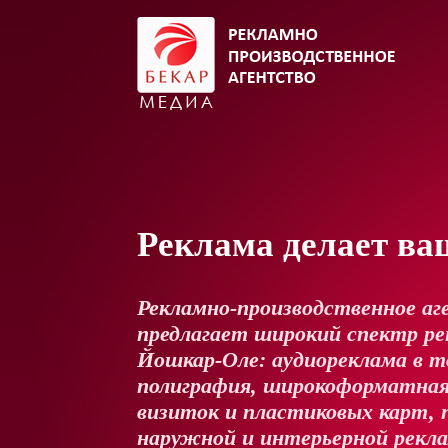
Реклама делает ва
Рекламно-производственное аг
предлагает широкий спектр рек
Йошкар-Оле: аудиореклама в т
полиграфия, широкоформатная
визиток и пластиковых карт, 
наружной и интерьерной рекл