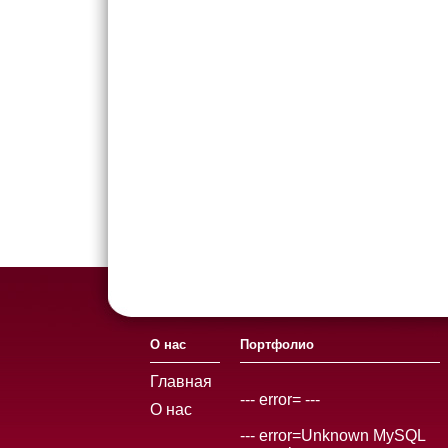
О нас
Портфолио
Главная
--- error= ---
О нас
--- error=Unknown MySQL