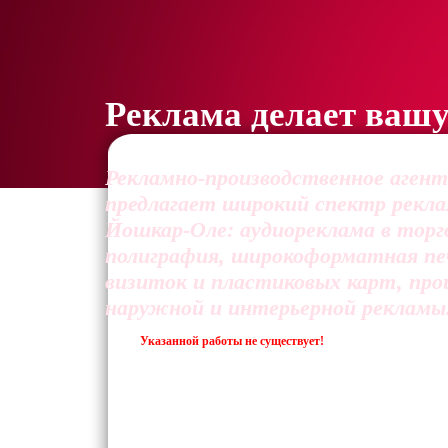
Реклама делает ваш
Рекламно-производственное аген
предлагает широкий спектр реклам
Йошкар-Оле: аудиореклама в торг
полиграфия, широкоформатная пе
визиток и пластиковых карт, про
наружной и интерьерной рекламы
Указанной работы не существует!