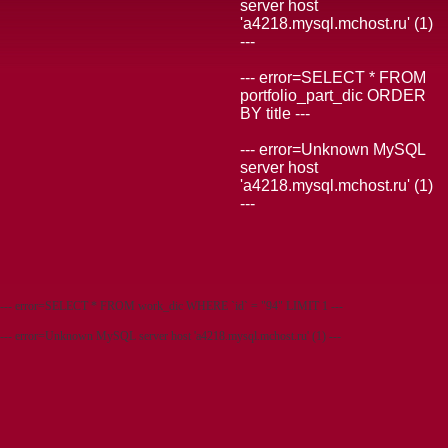
server host
'a4218.mysql.mchost.ru' (1)
---
--- error=SELECT * FROM
portfolio_part_dic ORDER
BY title ---
--- error=Unknown MySQL
server host
'a4218.mysql.mchost.ru' (1)
---
--- error=SELECT * FROM work_dic WHERE `id` = "94" LIMIT 1 ---
--- error=Unknown MySQL server host 'a4218.mysql.mchost.ru' (1) ---