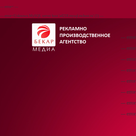
--- error= ---
--- error=Unknown MySQL server host 'a4218.mysql.mchost.ru' (1) ---
--- error
--- err
--- err
--- err
--- error
--- err
--- err
--- err