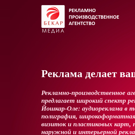
Реклама делает ва
Рекламно-производственное аг
предлагает широкий спектр рек
Йошкар-Оле: аудиореклама в т
полиграфия, широкоформатная
визиток и пластиковых карт, 
наружной и интерьерной рекл