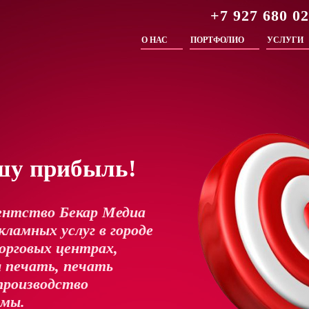
+7 927 680 0
О НАС
ПОРТФОЛИО
УСЛУГИ
шу прибыль!
ентство Бекар Медиа
ламных услуг в городе
орговых центрах,
 печать, печать
производство
амы.