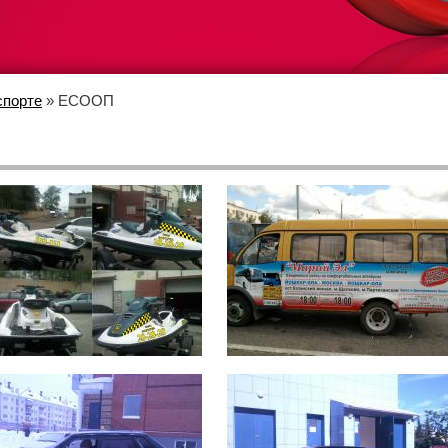
спорте
» ЕСООП